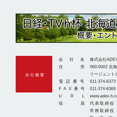
会社
名
株式会社ADE
住
所
060-0002
リージェント
電話番
号
011-374-6373
FAX番
号
011-374-6369
UR
L
www.adex-h.co
役
員
代表取締
役
常務取締
役